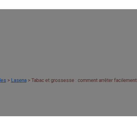
e : comment arrêter f
enceinte ?
les
>
Lasena
>
Tabac et grossesse : comment arrêter facilement