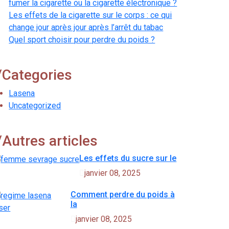
fumer la cigarette ou la cigarette électronique ?
Les effets de la cigarette sur le corps : ce qui
change jour après jour après l’arrêt du tabac
Quel sport choisir pour perdre du poids ?
/
Categories
Lasena
Uncategorized
/
Autres articles
Les effets du sucre sur le
janvier 08, 2025
Comment perdre du poids à
la
janvier 08, 2025