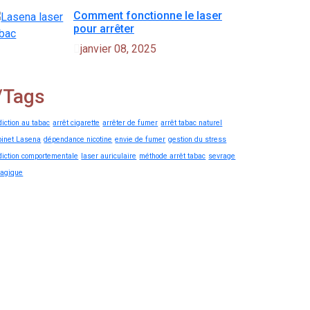
Comment fonctionne le laser
pour arrêter
janvier 08, 2025
/
Tags
iction au tabac
arrêt cigarette
arrêter de fumer
arrêt tabac naturel
binet Lasena
dépendance nicotine
envie de fumer
gestion du stress
diction comportementale
laser auriculaire
méthode arrêt tabac
sevrage
bagique