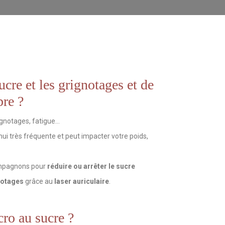
ucre et les grignotages et de
bre ?
ignotages, fatigue…
hui très fréquente et peut impacter votre poids,
ompagnons pour
réduire ou arrêter le sucre
notages
grâce au
laser auriculaire
.
cro au sucre ?